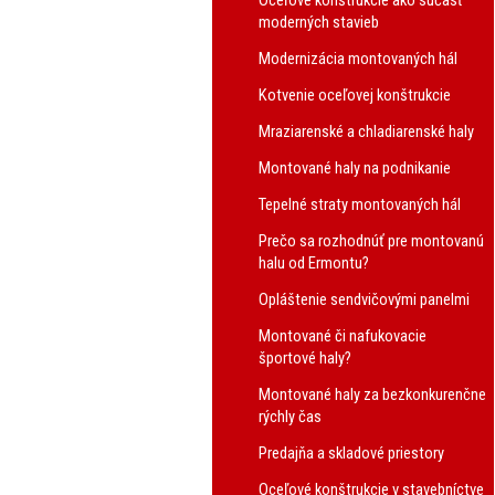
Oceľové konštrukcie ako súčasť
moderných stavieb
Modernizácia montovaných hál
Kotvenie oceľovej konštrukcie
Mraziarenské a chladiarenské haly
Montované haly na podnikanie
Tepelné straty montovaných hál
Prečo sa rozhodnúť pre montovanú
halu od Ermontu?
Opláštenie sendvičovými panelmi
Montované či nafukovacie
športové haly?
Montované haly za bezkonkurenčne
rýchly čas
Predajňa a skladové priestory
Oceľové konštrukcie v stavebníctve