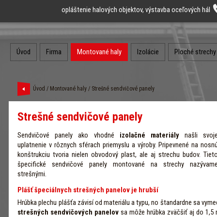
opláštenie halových objektov, výstavba oceľových hál
Úvod
Firma
Montované haly
Izolácie
Ploché strechy
Úvod
/
Montované haly
/ Strešné sendvičové panely
Strešné sendvičové panely
Sendvičové panely ako vhodné
izolačné materiály
našli svoj
uplatnenie v rôznych sférach priemyslu a výroby. Pripevnené na nosn
konštrukciu tvoria nielen obvodový plast, ale aj strechu budov. Tiet
špecifické sendvičové panely montované na strechy nazývam
strešnými.
Plášť špeciálnych strešných panelov je hrubší
Hrúbka plechu plášťa závisí od materiálu a typu, no štandardne sa vym
strešných sendvičových panelov
sa môže hrúbka zväčšiť aj do 1,5 