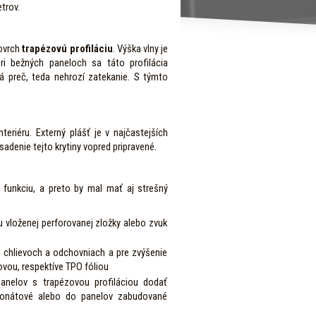
trov.
povrch
trapézovú profiláciu
. Výška vlny je
i bežných paneloch sa táto profilácia
á preč, teda nehrozí zatekanie. S týmto
eriéru. Externý plášť je v najčastejších
adenie tejto krytiny vopred pripravené.
 funkciu, a preto by mal mať aj strešný
u vloženej perforovanej zložky alebo zvuk
 chlievoch a odchovniach a pre zvýšenie
vou, respektíve TPO fóliou
anelov s trapézovou profiláciou dodať
rbonátové alebo do panelov zabudované