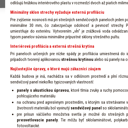
odlišujú hrúbkou interiérového plastu v rozmedzí dvoch až piatich milime
Minimálny sklon strechy vyžaduje externú profiláciu
Pre zvýšenie nosnosti má pri strešných sendvičových paneloch jeden 
minimálne 30 mm, čo zabezpečuje odolnosť a pevnosť strechy. Pr
umiestňuje do exteriéru. Vytvorením „vĺn“ je zrážková voda odvádzan
typom panelov súvisia minimálne prípustné sklony strešného pultu.
Interiérová profilácia a externá strešná krytina
Pri paneloch určených pre nízke spády je profilácia umiestnená do int
prípadoch tvorený aplikovanou
strešnou krytinou
alebo sú panely na os
Najčastejšie úpravy, o ktoré majú zákazníci záujem
Každá budova je iná, nachádza sa v odlišnom prostredí a plní rôznu
sendvičový panel niekoľko typizovaných vlastností:
panely s akustickou úpravou
, ktoré tlmia zvuky a ruchy pomoco
pohlcujúceho materiálu
na ochranu pred agresívnym prostredím, s ktorým sa stretávame v
životnosti materiálu bol vyvinutý
sendvičový panel
so sklolamináto
pre prísun väčšieho množstva svetla je možné do strešných p
presvetlovacie panely
. Tie môžu byť sklolaminátové, polyka
fotovoltaické.