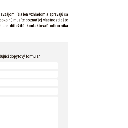
avzájom líšia len vzhľadom a správajú sa
pokojní, musíte poznať jej vlastnosti ešte
výbere
dôležité kontaktovať odborníka
dujúci dopytový formulár.