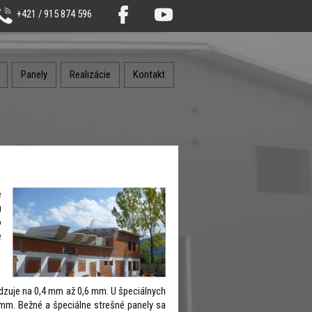
+421 / 915 874 596
Panely
Realizácie
Kontakt
e
ú
o
e
edzuje na 0,4 mm až 0,6 mm. U špeciálnych
mm. Bežné a špeciálne strešné panely sa