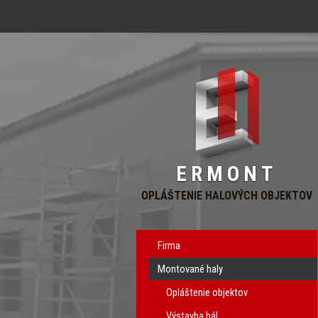
ERMONT
OPLÁŠTENIE HALOVÝCH OBJEKTOV
Firma
Montované haly
Opláštenie objektov
Výstavba hál