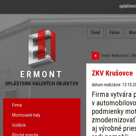
oplášteni
Úvod
Firma
Mon
Úvod
/
Realizácie
/ ZKV
ZKV Krušovce
ERMONT
OPLÁŠTENIE HALOVÝCH OBJEKTOV
dátum realizácie: 13.10.2
Firma vytvára p
v automobilovo
Firma
podmienky moto
Montované haly
zmodernizovať n
Izolácie
aj výrobné prie
Ploché strechy