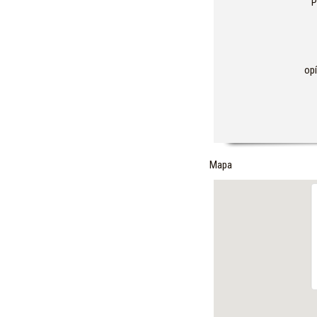
P
op
Mapa