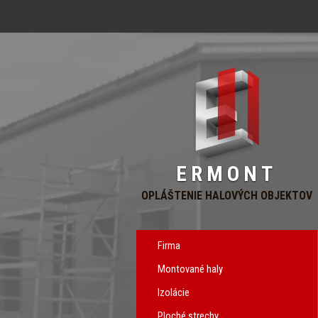
ERMONT
OPLÁŠTENIE HALOVÝCH OBJEKTOV
Firma
Montované haly
Izolácie
Ploché strechy