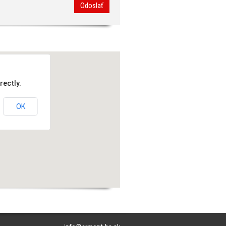
Odoslať
rectly.
OK