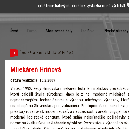
opláštenie halových objektov, výstavba oceľových hál
Úvod
Firma
Montované haly
Izolácie
Ploché strechy
Úvod
/
Realizácie
/ Mliekáreň Hriňová
Mliekáreň Hriňová
dátum realizácie: 15.2.2009
V roku 1992, kedy Hriňovská mliekáreň bola len maličkou prevádzkou
ktorú založili štyria súrodenci, dnes je z nej moderná mliekáreň 
najmodernejšími technológiami a výrobou mliečnych výrobkov, ktor
distribuujú na Slovensko aj do zahraničia. Postupom času museli svoj
priestory rozširovať, modernizovať, a v súčasnosti v areáli funguje nov
moderné logistické centrum, ktoré spĺňa najprísnejšie požiadavky 
normy na kvalitatívne uskladnenie výrobkov. Pozostáva z výrobného skl
a suchého skladu. Okrem využitia na uskladnenie vlastných výrobko