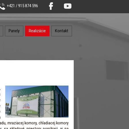
+421 / 915 874 596
Panely
Realizácie
Kontakt
,
s
é
e
é
a
adu, mraziacej komory, chladiacej komory
v, sa skladové priestory ponúkajú aj na