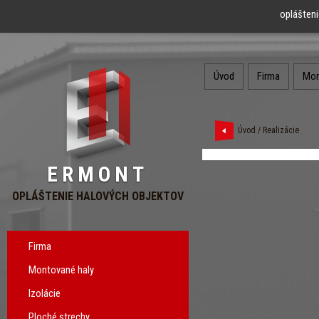
oplášteni
Úvod
Firma
Mon
Úvod
/
Realizácie
ERMONT
OPLÁŠTENIE HALOVÝCH OBJEKTOV
Firma
Montované haly
Izolácie
Ploché strechy