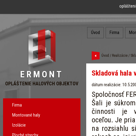
oplášteni
Úvod
Firma
Mon
Úvod
/
Realizácie
/ Skl
Skladová hala 
ERMONT
OPLÁŠTENIE HALOVÝCH OBJEKTOV
dátum realizácie: 10.5.20
Spoločnosť FERA
Šali je súkrom
Firma
činnosti je 
Montované haly
oceľou. Je pri
Izolácie
na rozsiahlu s
Ploché strechy