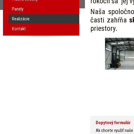
rokoch sa jej v
Panely
Naša spoločnos
časti zahŕňa
s
Realizácie
priestory.
Kontakt
Dopytový formulár
Ak chcete využiť naše